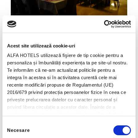
RESTAURANT
Acest site utilizează cookie-uri
ALFA HOTELS utilizează fişiere de tip cookie pentru a
personaliza și îmbunătăți experiența ta pe site-ul nostru.
Te informăm că ne-am actualizat politicile pentru a
integra în acestea si în activitatea curentă cele mai
recente modificări propuse de Regulamentul (UE)
2016/679 privind protecția persoanelor fizice în ceea ce
privește prelucrarea datelor cu caracter personal și
privind libera circulație a acestor date. Înainte de a
continua navigarea pe site-ul nostru te rugăm să aloci
timpul necesar pentru a citi și înțelege conținutul Politicii
Selecția
de Cookie. Prin continuarea navigării pe site-ul nostru
Necesare
consimțământului
confirmi acceptarea utilizării fişierelor de tip cookie