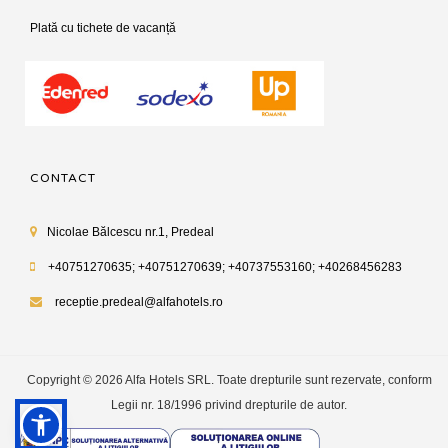
Plată cu tichete de vacanță
CONTACT
Nicolae Bălcescu nr.1, Predeal
+40751270635; +40751270639; +40737553160; +40268456283
receptie.predeal@alfahotels.ro
Copyright © 2026 Alfa Hotels SRL. Toate drepturile sunt rezervate, conform
Legii nr. 18/1996 privind drepturile de autor.