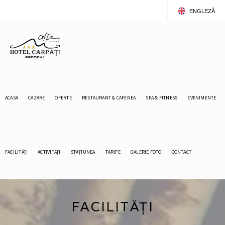
ENGLEZĂ
ROMÂNĂ
ACASA
CAZARE
OFERTE
RESTAURANT & CAFENEA
SPA & FITNESS
EVENIMENTE
FACILITĂȚI
ACTIVITĂȚI
STAȚIUNEA
TARIFE
GALERIE FOTO
CONTACT
FACILITĂȚI