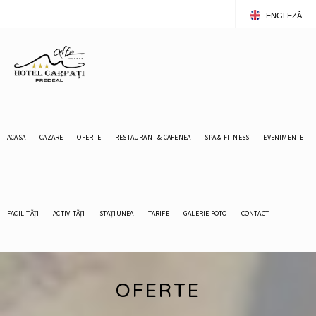
ENGLEZĂ
ROMÂNĂ
ACASA
CAZARE
OFERTE
RESTAURANT & CAFENEA
SPA & FITNESS
EVENIMENTE
FACILITĂȚI
ACTIVITĂȚI
STAȚIUNEA
TARIFE
GALERIE FOTO
CONTACT
OFERTE