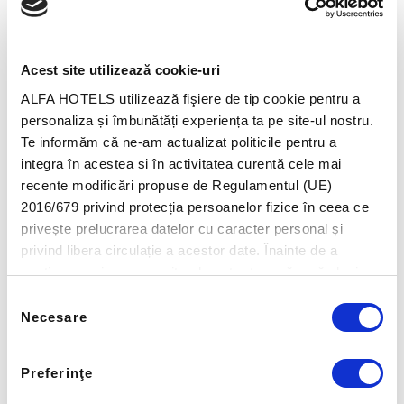
Acest site utilizează cookie-uri
ALFA HOTELS utilizează fişiere de tip cookie pentru a
personaliza și îmbunătăți experiența ta pe site-ul nostru.
Te informăm că ne-am actualizat politicile pentru a
integra în acestea si în activitatea curentă cele mai
recente modificări propuse de Regulamentul (UE)
2016/679 privind protecția persoanelor fizice în ceea ce
privește prelucrarea datelor cu caracter personal și
Citește mai mult
privind libera circulație a acestor date. Înainte de a
continua navigarea pe site-ul nostru te rugăm să aloci
timpul necesar pentru a citi și înțelege conținutul Politicii
Selecția
de Cookie. Prin continuarea navigării pe site-ul nostru
Necesare
consimțământului
confirmi acceptarea utilizării fişierelor de tip cookie
Experienta Autentica
conform Politicii de Cookie. Nu uita totuși că poți modifica
Preferinţe
Oferte Speciale
în orice moment setările acestor fişiere cookie urmând
instrucțiunile din Politica de Cookie.