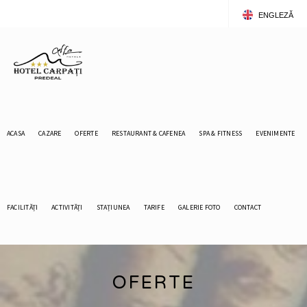
ENGLEZĂ
ROMÂNĂ
ACASA
CAZARE
OFERTE
RESTAURANT & CAFENEA
SPA & FITNESS
EVENIMENTE
FACILITĂȚI
ACTIVITĂȚI
STAȚIUNEA
TARIFE
GALERIE FOTO
CONTACT
OFERTE