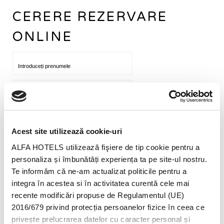
CERERE REZERVARE
ONLINE
Acest site utilizează cookie-uri
ALFA HOTELS utilizează fişiere de tip cookie pentru a
personaliza și îmbunătăți experiența ta pe site-ul nostru.
Te informăm că ne-am actualizat politicile pentru a
Sunt de acord cu
Termeni și condiții
și
Politica de confidențialitate
integra în acestea si în activitatea curentă cele mai
recente modificări propuse de Regulamentul (UE)
Sunt de acord ca Alfa Hotels SRL să îmi trimită informații și oferte
2016/679 privind protecția persoanelor fizice în ceea ce
prin e-mail, sms sau telefon
privește prelucrarea datelor cu caracter personal și