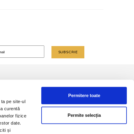
 PLATĂ
CONTACT
Permitere toate
ta pe site-ul
ne
Nicolae Bălcescu nr.1, Predeal
ea curentă
 / cash)
+40751270635; +40751270639;
Permite selecția
anelor fizice
+40737553160; +40268456283
estor date.
vacanță
iti și
receptie.predeal@alfahotels.ro