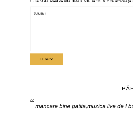
Sunt de acord ca Alfa Hotels SRL să îmi trimită informații 
PĂR
“
mancare bine gatita,muzica live de f b