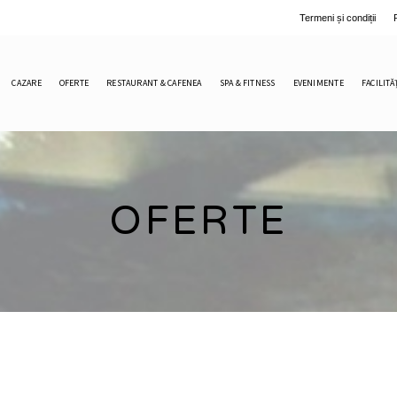
Termeni și condiții
CAZARE
OFERTE
RESTAURANT & CAFENEA
SPA & FITNESS
EVENIMENTE
FACILITĂ
OFERTE