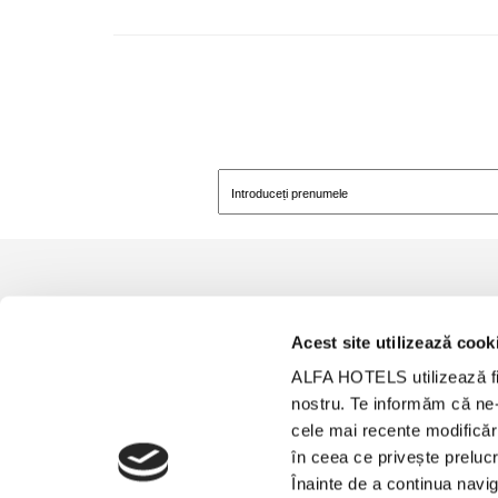
INFO UTILE
Acest site utilizează cook
ALFA HOTELS utilizează fiş
Stațiunea Predeal
nostru. Te informăm că ne-a
Politica de confidențialita
cele mai recente modificăr
Politica de cookie
în ceea ce privește prelucr
Regulament ordine inter
Înainte de a continua navig
Facebook