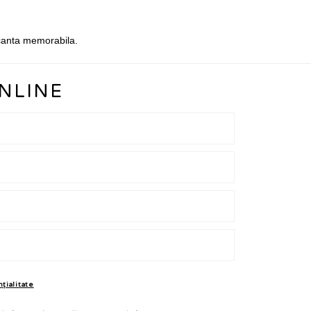
.
acanta memorabila.
NLINE
nțialitate