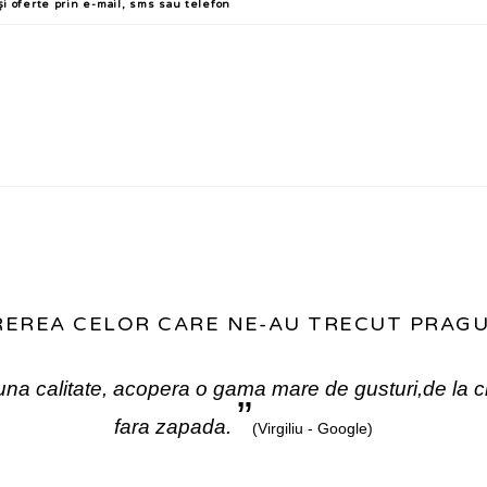
și oferte prin e-mail, sms sau telefon
EREA CELOR CARE NE-AU TRECUT PRAGUL
una calitate, acopera o gama mare de gusturi,de la ch
”
fara zapada.
(Virgiliu -
Google
)