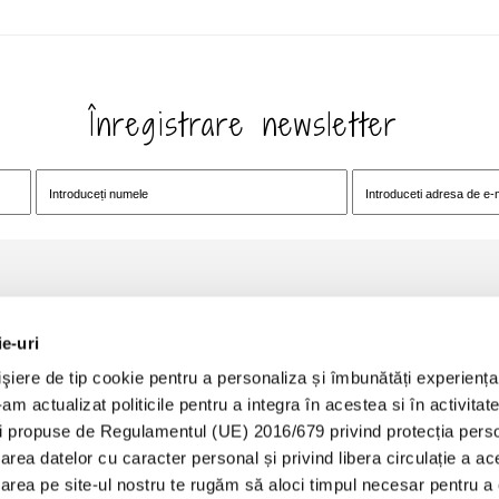
Înregistrare newsletter
OFERTE
MODALITĂȚI DE
ie-uri
iere de tip cookie pentru a personaliza și îmbunătăți experiența 
Oferta Pachet Family
Plată cu cardul onli
m actualizat politicile pentru a integra în acestea si în activitat
Oferta corporate
te
Plată la locație (card
i propuse de Regulamentul (UE) 2016/679 privind protecția perso
Pachet Escapadă în doi – romantism
area datelor cu caracter personal și privind libera circulație a ac
Plată cu tichete de 
și relaxare la munte
ioară
area pe site-ul nostru te rugăm să aloci timpul necesar pentru a c
Tabere pentru copii - 2026