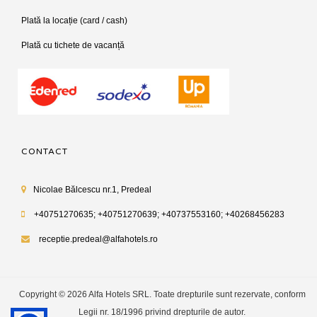
Plată la locație (card / cash)
Plată cu tichete de vacanță
CONTACT
Nicolae Bălcescu nr.1, Predeal
+40751270635; +40751270639; +40737553160; +40268456283
receptie.predeal@alfahotels.ro
Copyright © 2026 Alfa Hotels SRL. Toate drepturile sunt rezervate, conform
Legii nr. 18/1996 privind drepturile de autor.